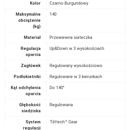
Kolor
Czarno-Burgundowy
Maksymalne
140
obciążenie
(kg)
Materiał
Przewiewna siateczka
Regulacja
Up&Down w 3 wysokościach
oparcia
Zagłówek
Regulowany wysokościowo
Podłokietniki
Regulowane w 3 kierunkach
Kąt odchylenia
Do 140°
oparcia
Głębokość
Regulowana
siedziska
System
Tilttech™ Gear
regulacji