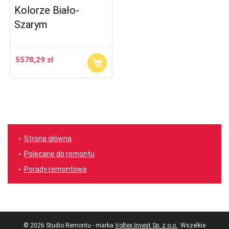
Kolorze Biało-
Szarym
5578,29
zł
Strona główna
Polecane do remontu
Porady remontowe
© 2026 Studio Remontu - marka
Voltex Invest Sp. z o.o.
. Wszelkie