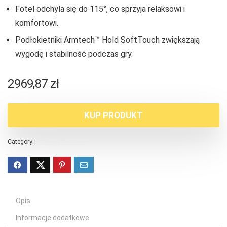
Fotel odchyla się do 115°, co sprzyja relaksowi i
komfortowi.
Podłokietniki Armtech™ Hold SoftTouch zwiększają
wygodę i stabilność podczas gry.
2969,87
zł
KUP PRODUKT
Category:
Fotele gamingowe
Opis
Informacje dodatkowe