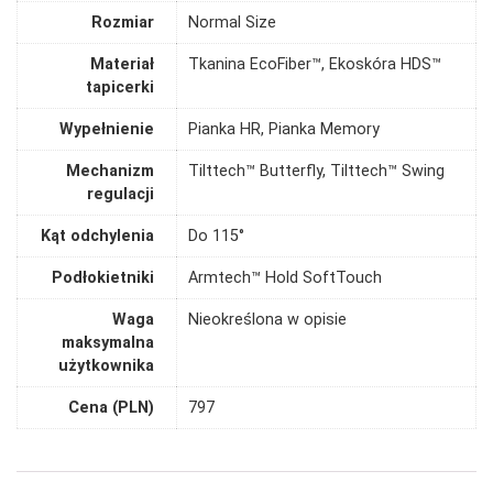
Rozmiar
Normal Size
Materiał
Tkanina EcoFiber™, Ekoskóra HDS™
tapicerki
Wypełnienie
Pianka HR, Pianka Memory
Mechanizm
Tilttech™ Butterfly, Tilttech™ Swing
regulacji
Kąt odchylenia
Do 115°
Podłokietniki
Armtech™ Hold SoftTouch
Waga
Nieokreślona w opisie
maksymalna
użytkownika
Cena (PLN)
797