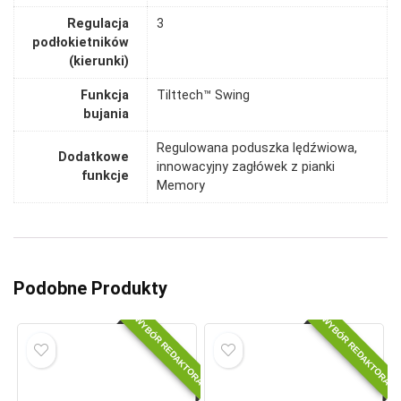
Regulacja
3
podłokietników
(kierunki)
Funkcja
Tilttech™ Swing
bujania
Regulowana poduszka lędźwiowa,
Dodatkowe
innowacyjny zagłówek z pianki
funkcje
Memory
Podobne Produkty
WYBÓR REDAKTORA
WYBÓR REDAKTORA