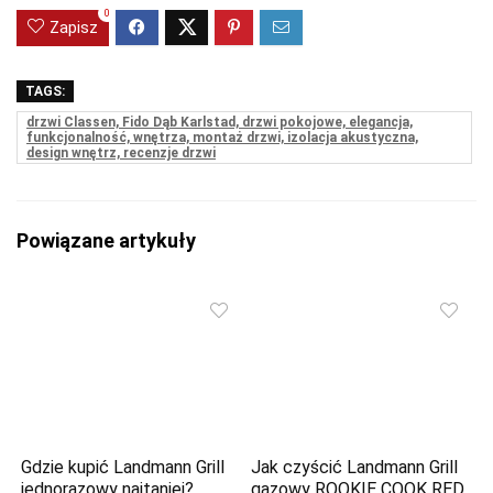
0
Zapisz
TAGS:
drzwi Classen, Fido Dąb Karlstad, drzwi pokojowe, elegancja,
funkcjonalność, wnętrza, montaż drzwi, izolacja akustyczna,
design wnętrz, recenzje drzwi
Powiązane artykuły
Gdzie kupić Landmann Grill
Jak czyścić Landmann Grill
jednorazowy najtaniej?
gazowy ROOKIE COOK RED