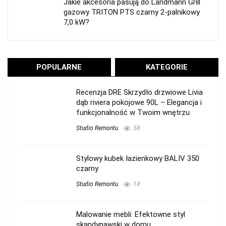
Jakie akcesoria pasują do Landmann Grill
gazowy TRITON PTS czarny 2-palnikowy
7,0 kW?
POPULARNE
KATEGORIE
Recenzja DRE Skrzydło drzwiowe Livia
dąb riviera pokojowe 90L – Elegancja i
funkcjonalność w Twoim wnętrzu
Studio Remontu
58
Stylowy kubek łazienkowy BALIV 350
czarny
Studio Remontu
18
Malowanie mebli: Efektowne styl
skandynawski w domu