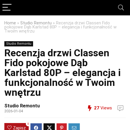
Home
»
Studio Remontu
»
Recenzja drzwi Classen Fido
pokojowe Dąb Karlstad 80P – elegancja i funkcjonalność w
Twoim wnętrzu
Studio Remontu
Recenzja drzwi Classen
Fido pokojowe Dąb
Karlstad 80P – elegancja i
funkcjonalność w Twoim
wnętrzu
Studio Remontu
27
Views
2026-01-04
0
Zapisz